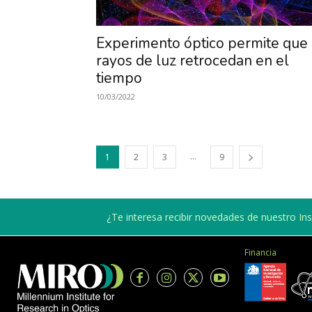
Experimento óptico permite que
rayos de luz retrocedan en el
tiempo
10/03/2022
...
1
2
3
9
¿Te interesa recibir novedades de nuestro Inst
Financia