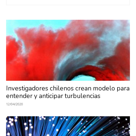
Investigación
en
Óptica,
MIRO
Investigadores chilenos crean modelo para
entender y anticipar turbulencias
12/04/2020