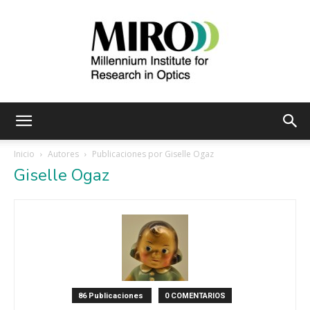
Instituto
Inicio
Autores
Publicaciones por Giselle Ogaz
Giselle Ogaz
Milenio
de
86 Publicaciones
0 COMENTARIOS