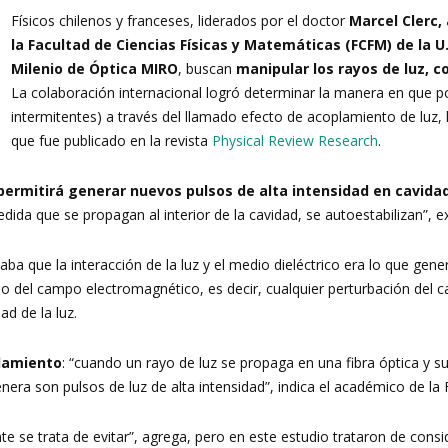
Físicos chilenos y franceses, liderados por el doctor
Marcel Clerc,
de
la Facultad de Ciencias Físicas y Matemáticas (FCFM) de la U.
Milenio de Óptica MIRO
, buscan
manipular los rayos de luz, c
La colaboración internacional logró determinar la manera en que po
intermitentes) a través del llamado efecto de acoplamiento de luz,
que fue publicado en la revista
Physical Review Research
.
Investigación
permitirá generar nuevos pulsos de alta intensidad en cavidad
dida que se propagan al interior de la cavidad, se autoestabilizan”, ex
aba que la interacción de la luz y el medio dieléctrico era lo que gen
en
sado del campo electromagnético, es decir, cualquier perturbación de
ad de la luz.
lamiento
: “cuando un rayo de luz se propaga en una fibra óptica y
enera son pulsos de luz de alta intensidad”, indica el académico de la
Óptica,
e se trata de evitar”, agrega, pero en este estudio trataron de consi