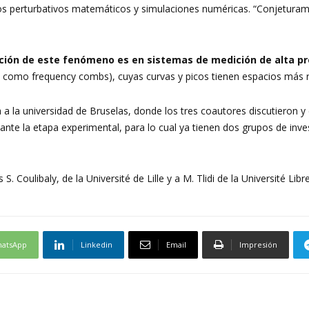
os perturbativos matemáticos y simulaciones numéricas. “Conjeturam
ación de este fenómeno es en sistemas de medición de alta pr
MIRO
 como frequency combs), cuyas curvas y picos tienen espacios más re
 a la universidad de Bruselas, donde los tres coautores discutieron 
elante la etapa experimental, para lo cual ya tienen dos grupos de in
. Coulibaly, de la Université de Lille y a M. Tlidi de la Université Libr
atsApp
Linkedin
Email
Impresión