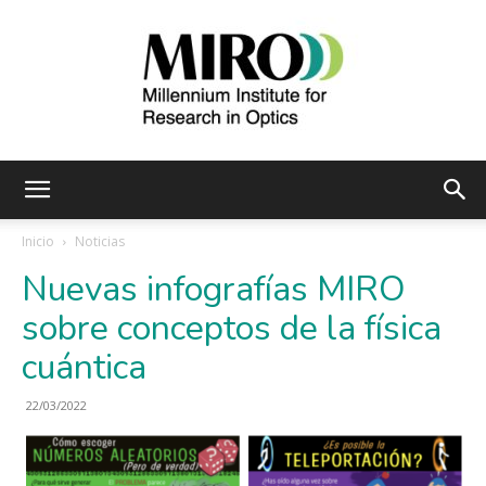
Instituto
Inicio
Noticias
Nuevas infografías MIRO
Milenio
sobre conceptos de la física
cuántica
de
22/03/2022