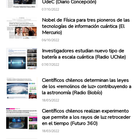
UdeC (Diario Concepción)
Investigación
07/10/2022
Nobel de Física para tres pioneros de las
tecnologías de información cuántica (El
Mercurio)
en
06/10/2022
Investigadores estudian nuevo tipo de
batería a escala cuántica (Radio UChile)
Óptica,
07/07/2022
Científicos chilenos determinan las leyes
de los «remolinos de luz» contribuyendo a
MIRO
la astronomía (Radio Biobío)
18/05/2022
Científicos chilenos realizan experimento
que permite a los rayos de luz retroceder
en el tiempo (Futuro 360)
18/03/2022