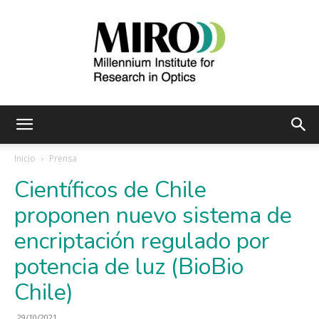
Instituto
Inicio
Prensa
Científicos de Chile
Milenio
proponen nuevo sistema de
encriptación regulado por
potencia de luz (BioBio
de
Chile)
29/10/2021