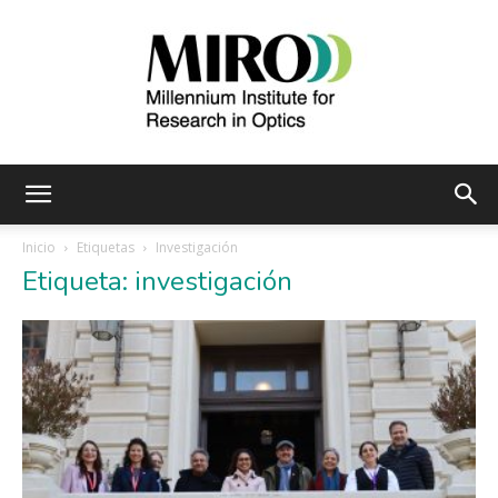
Instituto
Inicio
Etiquetas
Investigación
Etiqueta: investigación
Milenio
de