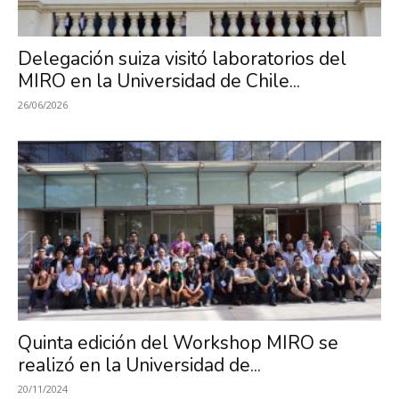
Investigación
Delegación suiza visitó laboratorios del
MIRO en la Universidad de Chile...
en
26/06/2026
Óptica,
MIRO
Quinta edición del Workshop MIRO se
realizó en la Universidad de...
20/11/2024