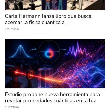
Investigación
Carla Hermann lanza libro que busca
acercar la física cuántica a...
en
27/07/2026
Óptica,
MIRO
Estudio propone nueva herramienta para
revelar propiedades cuánticas en la luz
01/07/2026