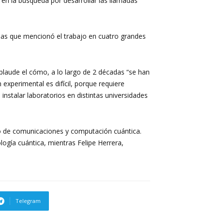
 en la búsqueda por desarrollar las llamadas
 las que mencionó el trabajo en cuatro grandes
plaude el cómo, a lo largo de 2 décadas “
se han
n experimental es difícil, porque requiere
nstalar laboratorios en distintas universidades
lo de comunicaciones y computación cuántica.
logía cuántica, mientras Felipe Herrera,
Telegram