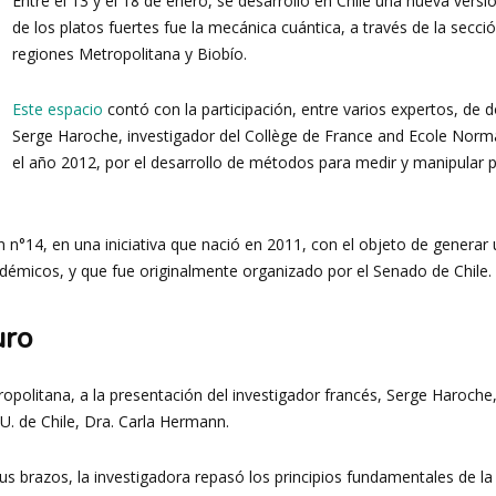
Entre el 13 y el 18 de enero, se desarrolló en Chile una nueva vers
de
de los platos fuertes fue la mecánica cuántica, a través de la secci
regiones Metropolitana y Biobío.
Este espacio
contó con la participación, entre varios expertos, de 
Serge Haroche, investigador del Collège de France and Ecole Norma
el año 2012, por el desarrollo de métodos para medir y manipular par
Investigación
 n°14, en una iniciativa que nació en 2011, con el objeto de generar 
émicos, y que fue originalmente organizado por el Senado de Chile.
en
uro
opolitana, a la presentación del investigador francés, Serge Haroche, 
. de Chile, Dra. Carla Hermann.
Óptica,
s brazos, la investigadora repasó los principios fundamentales de la