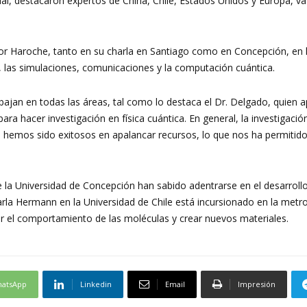
al, destacaron expertos de China, Chile, Estados Unidos y Europa, va
esor Haroche, tanto en su charla en Santiago como en Concepción, en
a, las simulaciones, comunicaciones y la computación cuántica.
ajan en todas las áreas, tal como lo destaca el Dr. Delgado, quien a
para hacer investigación en física cuántica. En general, la investigació
hemos sido exitosos en apalancar recursos, lo que nos ha permitido i
de la Universidad de Concepción han sabido adentrarse en el desarrol
rla Hermann en la Universidad de Chile está incursionado en la metro
der el comportamiento de las moléculas y crear nuevos materiales.
atsApp
Linkedin
Email
Impresión