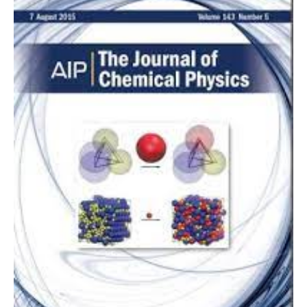
Investigación
en
Óptica,
MIRO