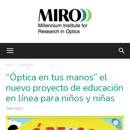
Instituto
Inicio
Noticias
“Óptica en tus manos” el
Milenio
nuevo proyecto de educación
en línea para niños y niñas
de
06/07/2021