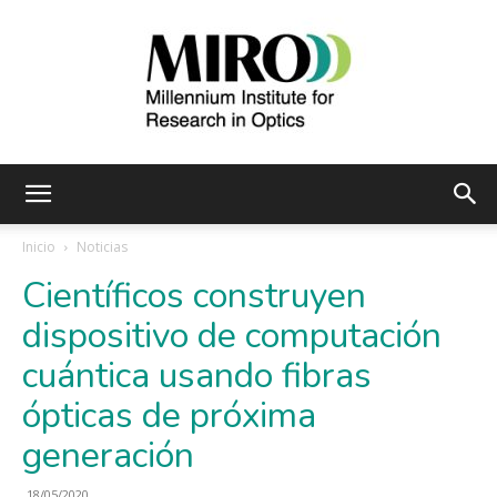
Instituto
Inicio
Noticias
Científicos construyen
Milenio
dispositivo de computación
cuántica usando fibras
ópticas de próxima
de
generación
18/05/2020