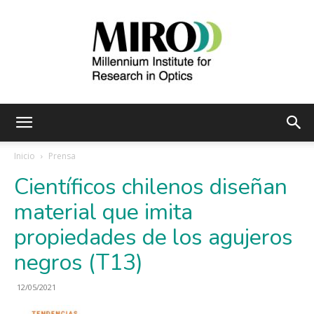
Instituto
Inicio
Prensa
Científicos chilenos diseñan
Milenio
material que imita
propiedades de los agujeros
negros (T13)
de
12/05/2021