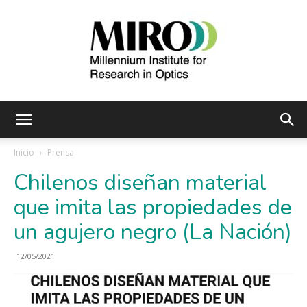
Instituto
Inicio
Prensa
Chilenos diseñan material
Milenio
que imita las propiedades de
un agujero negro (La Nación)
de
12/05/2021