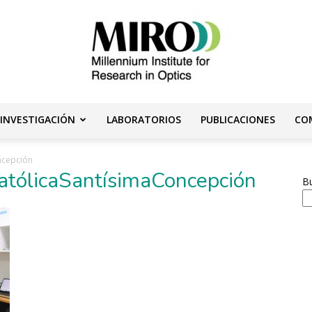
 INVESTIGACIÓN
LABORATORIOS
PUBLICACIONES
CO
Instituto
ncepción
CatólicaSantísimaConcepción
B
Milenio