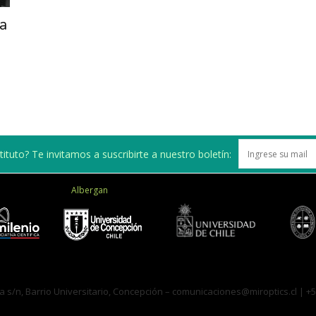
de
ra
Investigación
ituto? Te invitamos a suscribirte a nuestro boletín:
Albergan
en
a s/n, Barrio Universitario, Concepción –
Óptica,
comunicaciones@miroptics.cl
| +5