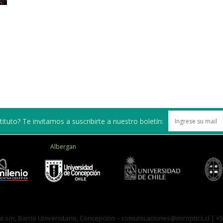
de
Investigación
ituto? Te invitamos a suscribirte a nuestro boletín:
en
Albergan
Óptica,
a s/n, Barrio Universitario, Concepción –
comunicaciones@miroptics.cl
| +5