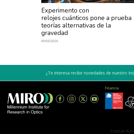
Experimento con
relojes cuánticos pone a prueba
teorías alternativas de la
gravedad
09/03/2026
¿Te interesa recibir novedades de nuestro Inst
Financia
Esteban Iturr