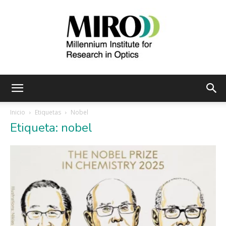
Instituto
Inicio
Etiquetas
Nobel
Etiqueta: nobel
Milenio
de