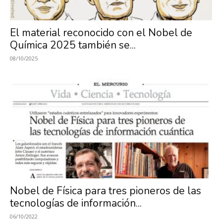
Investigación
El material reconocido con el Nobel de
Química 2025 también se...
en
08/10/2025
Óptica,
MIRO
Nobel de Física para tres pioneros de las
tecnologías de información...
06/10/2022