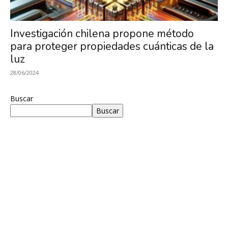
Investigación
Investigación chilena propone método
para proteger propiedades cuánticas de la
en
luz
28/06/2024
Óptica,
Buscar
Buscar
MIRO