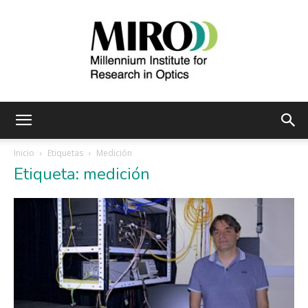
Instituto
Inicio
Etiquetas
Medición
Etiqueta: medición
Milenio
de