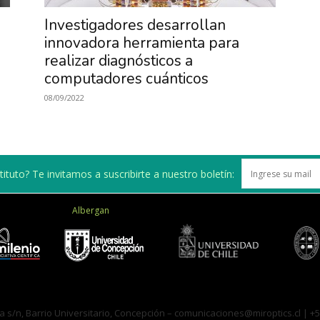
de
Investigadores desarrollan
innovadora herramienta para
realizar diagnósticos a
computadores cuánticos
08/09/2022
Investigación
ituto? Te invitamos a suscribirte a nuestro boletín:
en
Albergan
Óptica,
a s/n, Barrio Universitario, Concepción –
comunicaciones@miroptics.cl
| +5