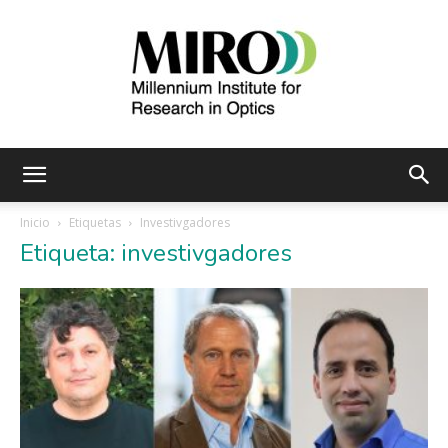
Instituto
Inicio
Etiquetas
Investivgadores
Etiqueta: investivgadores
Milenio
de