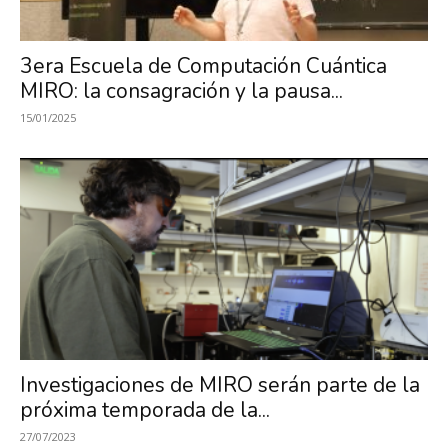
Investigación
3era Escuela de Computación Cuántica
MIRO: la consagración y la pausa...
en
15/01/2025
Óptica,
MIRO
Investigaciones de MIRO serán parte de la
próxima temporada de la...
27/07/2023