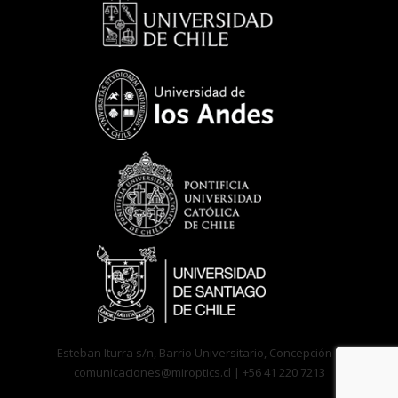
Esteban Iturra s/n, Barrio Universitario, Concepción –
comunicaciones@miroptics.cl
| +56 41 220 7213