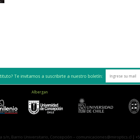
de
Investigación
ituto? Te invitamos a suscribirte a nuestro boletín:
en
Albergan
Óptica,
a s/n, Barrio Universitario, Concepción –
comunicaciones@miroptics.cl
| +5