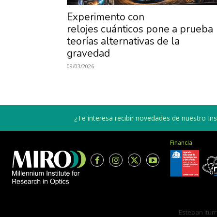
Experimento con
relojes cuánticos pone a prueba
teorías alternativas de la
gravedad
09/03/2026
¿Te interesa recibir novedades de nuestro Inst
Financia
Esteban Iturr