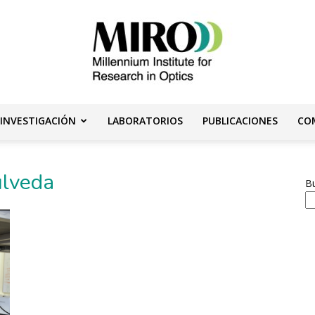
 INVESTIGACIÓN
LABORATORIOS
PUBLICACIONES
CO
Instituto
úlveda
B
Milenio