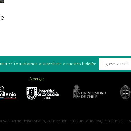
de
de
Investigación
ituto? Te invitamos a suscribirte a nuestro boletín:
Albergan
en
a s/n, Barrio Universitario, Concepción –
Óptica,
comunicaciones@miroptics.cl
| +5