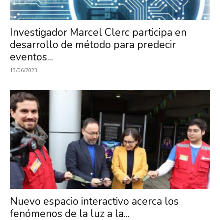
Investigación
Investigador Marcel Clerc participa en
desarrollo de método para predecir
en
eventos...
13/06/2023
Óptica,
MIRO
Nuevo espacio interactivo acerca los
fenómenos de la luz a la...