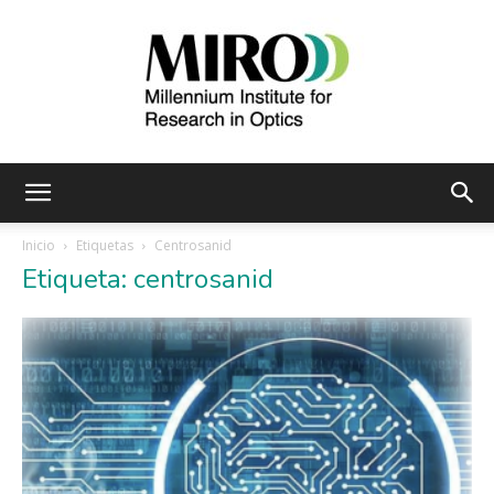
Instituto
Inicio
Etiquetas
Centrosanid
Etiqueta: centrosanid
Milenio
de