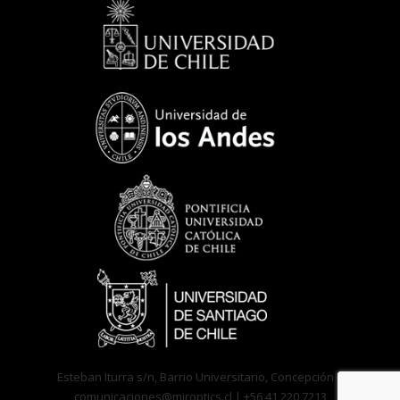
Esteban Iturra s/n, Barrio Universitario, Concepción –
comunicaciones@miroptics.cl
| +56 41 220 7213