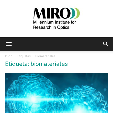
Instituto
Inicio
Etiquetas
Biomateriales
Etiqueta: biomateriales
Milenio
de