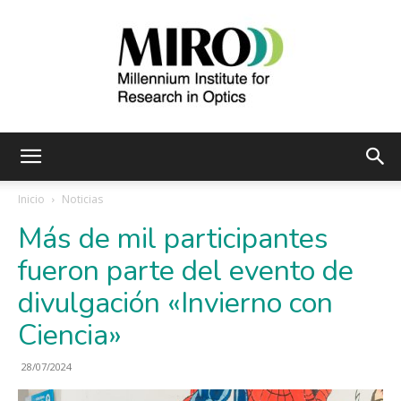
Instituto
Inicio
Noticias
Más de mil participantes
Milenio
fueron parte del evento de
divulgación «Invierno con
Ciencia»
de
28/07/2024